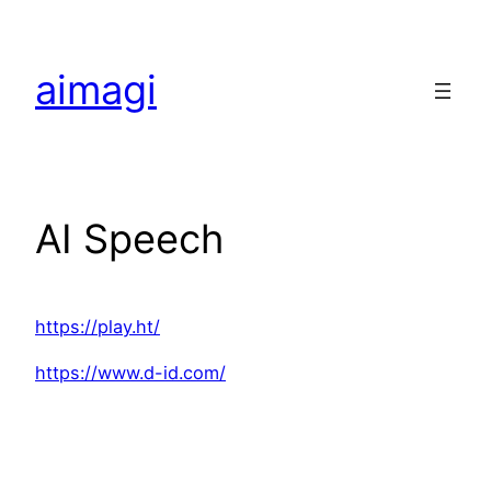
Hoppa
till
aimagi
innehåll
AI Speech
https://play.ht/
https://www.d-id.com/